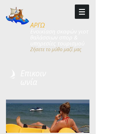
ΑΡΓΩ
​​Ενοικίαση σκαφών γιοτ
θαλάσσιων
σπορ &
υπηρεσίες τουρισμού
Ζήσετε το μύθο μαζί μας
Επικοιν
ωνία