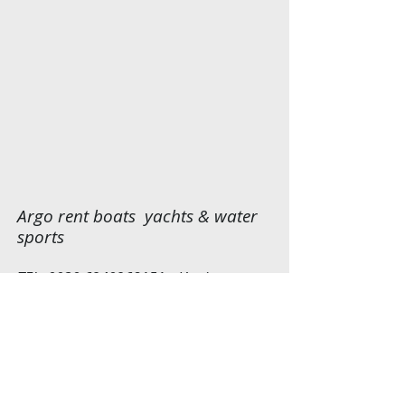
Argo rent boats yachts & water
sports
TEL
0030 6940968151
Yani
0030 6942434257
John
WhatsA
pp
email:
kretarentboats@live.com