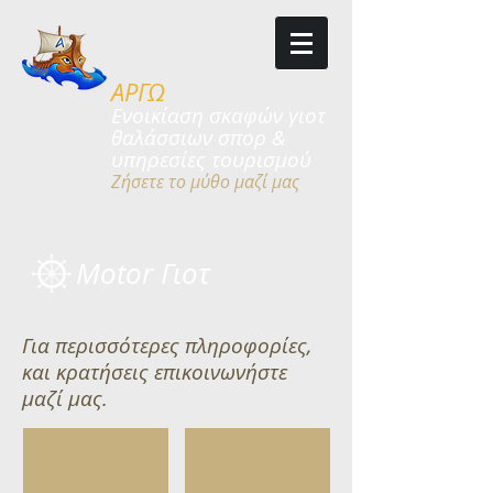
ΑΡΓΩ
​​Ενοικίαση σκαφών γιοτ
θαλάσσιων
σπορ &
υπηρεσίες τουρισμού
Ζήσετε το μύθο μαζί μας
Motor Γιοτ
Για περισσότερες πληροφορίες,
και κρατήσεις επικοινωνήστε
μαζί μας.
Azimut 44 ft 8 p max
Cranchi 52 ft 10 p max